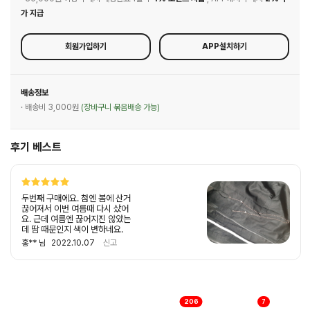
가 지급
회원가입하기
APP설치하기
배송정보
· 배송비 3,000원
(장바구니 묶음배송 가능)
후기 베스트
두번째 구매에요. 첨엔 봄에 산거
끊어져서 이번 여름때 다시 샀어
요. 근데 여름엔 끊어지진 않았는
데 땀 때문인지 색이 변하네요.
홍** 님
2022.10.07
신고
206
7