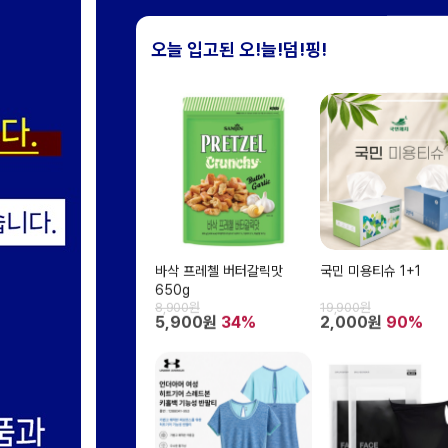
오늘 입고된 오!늘!덤!핑!
바삭 프레첼 버터갈릭맛
국민 미용티슈 1+1
650g
8,900원
19,900원
5,900원
34%
2,000원
90%