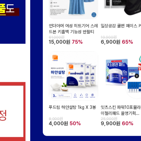
언더아머 여성 히트기어 스레
일상공감 쿨편 페이스 
드본 키홀백 기능성 반팔티
61,000원
19,900원
15,000원
75%
6,900원
65%
푸드림 하얀설탕 1kg X 3봉
잇츠스킨 파워10포뮬라
이젤리패드 올영기획
8,000원
25,000원
70EA+젤리패드 10EA
4,000원
50%
9,900원
60%