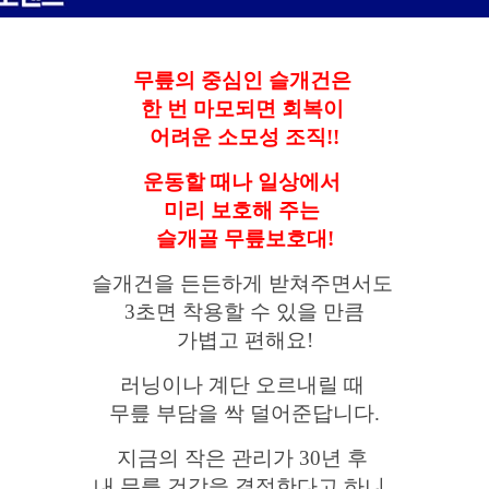
무릎의 중심인 슬개건은
한 번 마모되면 회복이
어려운 소모성 조직!!
운동할 때나 일상에서
미리 보호해 주는
슬개골 무릎보호대!
슬개건을 든든하게 받쳐주면서도
3초면 착용할 수 있을 만큼
가볍고 편해요!
러닝이나 계단 오르내릴 때
무릎 부담을 싹 덜어준답니다.
지금의 작은 관리가 30년 후
내 무릎 건강을 결정한다고 하니,