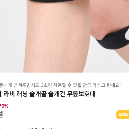
든하게 받쳐주면서도 3초면 착용할 수 있을 만큼 가볍고 편해요!
] 라비 러닝 슬개골 슬개건 무릎보호대
75
%
원
포인트 