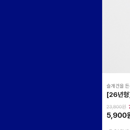
슬개건을 든
[26년형
23,800원
5,900