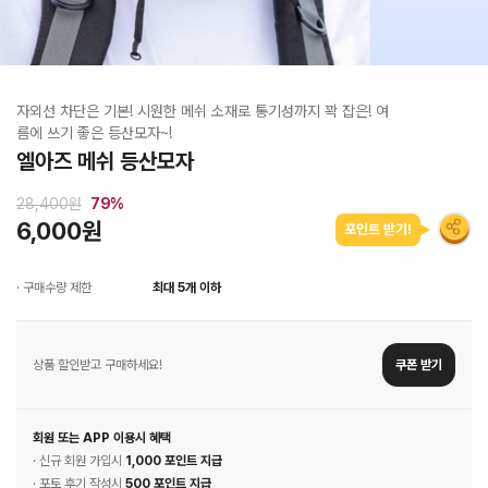
자외선 차단은 기본! 시원한 메쉬 소재로 통기성까지 꽉 잡은! 여
름에 쓰기 좋은 등산모자~!
엘아즈 메쉬 등산모자
28,400원
79
%
6,000원
포인트 받기!
· 구매수량 제한
최대 5개 이하
상품 할인받고 구매하세요!
쿠폰 받기
회원 또는 APP 이용시 혜택
· 신규 회원 가입시
1,000 포인트 지급
· 포토 후기 작성시
500 포인트 지급