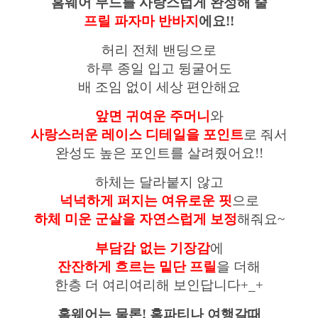
홈웨어 무드를 사랑스럽게 완성해 줄
프릴 파자마 반바지
에요!!
허리 전체 밴딩으로
하루 종일 입고 뒹굴어도
배 조임 없이 세상 편안해요
앞면 귀여운 주머니
와
사랑스러운 레이스 디테일을 포인트
로 줘서
완성도 높은 포인트를 살려줬어요!!
하체는 달라붙지 않고
넉넉하게 퍼지는 여유로운 핏
으로
하체 미운 군살을 자연스럽게 보정
해줘요~
부담감 없는 기장감
에
잔잔하게 흐르는 밑단 프릴
을 더해
한층 더 여리여리해 보인답니다+_+
홈웨어는 물론! 홈파티나 여행갈때