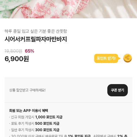
하루 종일 입고 싶은 기분 좋은 산뜻함
시어서커프릴파자마반바지
19,800원
65
%
6,900원
포인트 받기!
상품 할인받고 구매하세요!
쿠폰 받기
회원 또는 APP 이용시 혜택
· 신규 회원 가입시
1,000 포인트 지급
· 포토 후기 작성시
500 포인트 지급
· 일반 후기 작성시
300 포인트 지급
· 30,000원 이상 구매시 배송완료 1일 후
1% 포인트 지급
, APP에서 구매시
2% 추