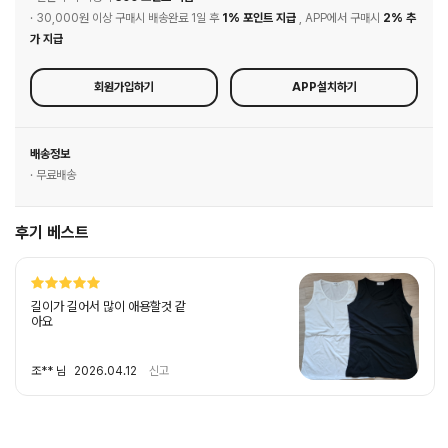
· 30,000원 이상 구매시 배송완료 1일 후
1% 포인트 지급
, APP에서 구매시
2% 추
가 지급
회원가입하기
APP설치하기
배송정보
· 무료배송
후기 베스트
길이가 길어서 많이 애용할것 같
아요
조** 님
2026.04.12
신고