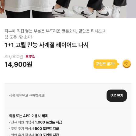
피부에 직접 닿는 부분은 부드러운 코튼소재, 밑단은 티셔츠 처
럼 도톰~한 소재!
1+1 고퀄 만능 사계절 레이어드 나시
89,000원
83
%
14,900원
포인트 받기!
상품 할인받고 구매하세요!
쿠폰 받기
회원 또는 APP 이용시 혜택
· 신규 회원 가입시
1,000 포인트 지급
· 포토 후기 작성시
500 포인트 지급
· 일반 후기 작성시
300 포인트 지급