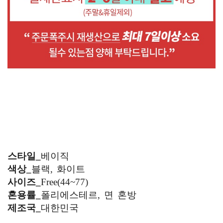
스타일_
베이직
색상_
블랙, 화이트
사이즈_
Free(44~77)
혼용률_
폴리에스테르, 면 혼방
제조국_
대한민국