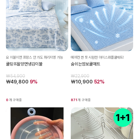
요 이불이면 프랑스 안 가도 파리지엥 가능
에어컨 켠 듯 시원한 아이스와플쿨매트!
쿨링뜨왈양면냉감이불
숨쉬는엠보쿨매트
₩54,900
₩22,900
₩49,800
9%
₩10,900
52%
0
개 구매중
871
개 구매중