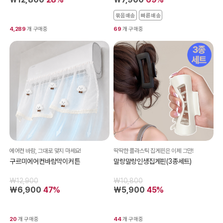
묶음배송
빠른배송
4,289
개 구매중
69
개 구매중
에어컨 바람, 그대로 맞지 마세요!
딱딱한 플라스틱 집게핀은 이제 그만!
구르미에어컨바람막이커튼
말랑말랑인생집게핀(3종세트)
₩12,900
₩10,800
₩6,900
47%
₩5,900
45%
20
개 구매중
44
개 구매중