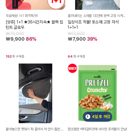
무료배송! 1+1 파격특가!!
흘러내리는 소매를 1초만에 완벽 고정 시켜주는 옷소매 자석 입니다.
[앙쥬] 1+1 ★36시간지속★ 블랙 립
일상이조 착붙! 옷소매 고정 자석
틴트 글로우
1+1+1
₩70,000
₩12,900
₩9,900
86%
₩7,900
39%
152
개 구매중
64
개 구매중
4일 후
마감
붙여놓으면 햇빛이 확 줄어서 차 안이 훨씬 덜 덥더라고요.^^
짭조름한 버터갈릭맛에 바삭한 프레첼의 만남!