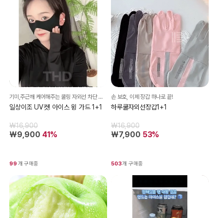
기미,주근깨 케어해주는 쿨링 자외선 차단 마스크
손 보호, 이제 장갑 하나로 끝!
일상이조 UV컷! 아이스 윙 가드 1+1
하루쿨자외선장갑1+1
₩16,900
₩16,900
₩9,900
41%
₩7,900
53%
99
개 구매중
503
개 구매중