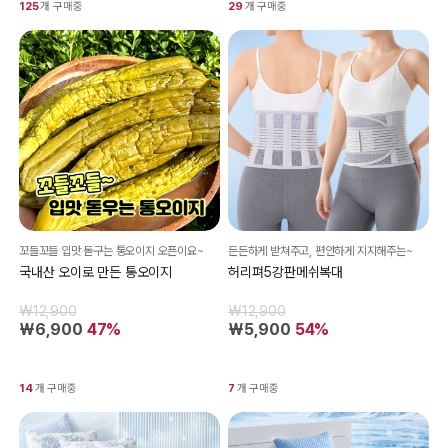
125
개 구매중
29
개 구매중
꼬들꼬들 입맛 돋구는 통오이지 오픈이요~
든든하게 받쳐주고, 편안하게 지지해주는~
국내산 오이로 만든 통오이지
허리펴5강판메쉬복대
₩12,900
₩12,900
₩6,900
47%
₩5,900
54%
14
개 구매중
7
개 구매중