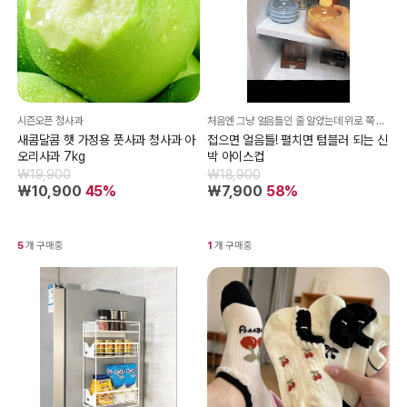
시즌오픈 청사과
처음엔 그냥 얼음틀인 줄 알았는데 위로 쭉 펼치면 바로 텀블러 돼요!!!
새콤달콤 햇 가정용 풋사과 청사과 아
접으면 얼음틀! 펼치면 텀블러 되는 신
오리사과 7kg
박 아이스컵
₩19,900
₩18,900
₩10,900
45%
₩7,900
58%
5
개 구매중
1
개 구매중