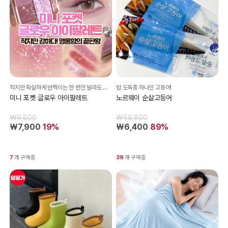
작지만 확실하게 반짝이는 한 번만 발라도 분위기 완성
밥 도둑중 하나인 고등어!
미니 포켓 글로우 아이팔레트
노르웨이 순살고등어
₩9,800
₩59,800
₩7,900
19%
₩6,400
89%
7
개 구매중
39
개 구매중