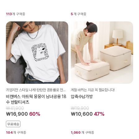
113
개 구매중
5
개 구매중
귀엽지만 스타일 나게! 탄탄한 혼용률로 만들어진 프리미엄 티셔츠
계절 바뀌는 지금 꼭 필요합니다!
비캔버스 아트웍 뭉뭉이 남녀공용 18
압축수납가방
수 반팔티셔츠
₩41,900
₩19,900
₩16,900
60%
₩10,600
47%
무료배송
104
개 구매중
1,060
개 구매중