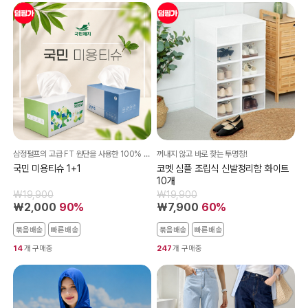
삼정펄프의 고급 FT 원단을 사용한 100% 천연 펄프 미용티슈
꺼내지 않고 바로 찾는 투명창!
국민 미용티슈 1+1
코멧 심플 조립식 신발정리함 화이트
10개
₩19,900
₩19,900
₩2,000
90%
₩7,900
60%
묶음배송
빠른배송
묶음배송
빠른배송
14
개 구매중
247
개 구매중