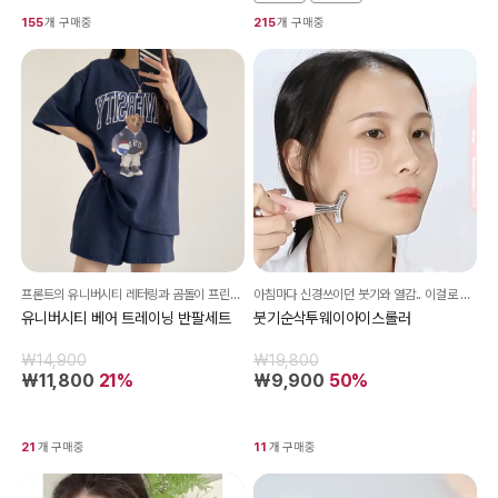
155
개 구매중
215
개 구매중
프론트의 유니버시티 레터링과 곰돌이 프린팅이 더해져 꾸민 듯 안 꾸민 듯한 스트릿 감성을 연출해줘요^^
아침마다 신경쓰이던 붓기와 열감.. 이걸로 관리하세요!
유니버시티 베어 트레이닝 반팔세트
붓기순삭투웨이아이스롤러
₩14,900
₩19,800
₩11,800
21%
₩9,900
50%
21
개 구매중
11
개 구매중