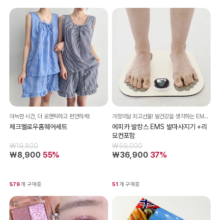
아늑한 시간, 더 로맨틱하고 편안하게!
가정의달 최고선물! 발건강을 생각하는 EMS 발마사지기
체크멜로우홈웨어세트
에피카 발캉스 EMS 발마사지기 +리
모컨포함
₩19,800
₩59,000
₩8,900
55%
₩36,900
37%
579
개 구매중
51
개 구매중