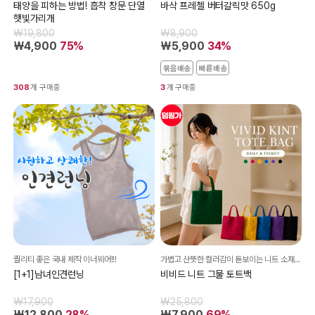
태양을 피하는 방법! 흡착 창문 단열
바삭 프레첼 버터갈릭맛 650g
햇빛가리개
₩19,800
₩8,900
₩4,900
75%
₩5,900
34%
묶음배송
빠른배송
308
개 구매중
3
개 구매중
퀄리티 좋은 국내 제작 이너웨어!!!
가볍고 산뜻한 컬러감이 돋보이는 니트 소재의 데일리 그물 토트백
[1+1]남녀인견런닝
비비드 니트 그물 토트백
₩17,900
₩25,800
₩12,800
28%
₩7,900
69%