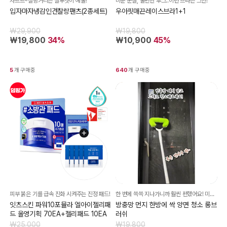
차르르~찰랑거리는 실루엣이 예술!
미운 군살, 불편한 후크..이런 브라는 그만!
입자마자냉감인견찰랑팬츠(2종세트)
우아핏매끈레이스브라1+1
₩29,900
₩19,800
₩19,800
34%
₩10,900
45%
5
개 구매중
640
개 구매중
피부 붉은 기를 급속 진화 시켜주는 진정 패드!
한 번에 쓱쓱 지나가니까 훨씬 편했어요! 미세먼지나 꽃가루도 잘 털리고 촘촘한 틈새까지 닦여서 청소한 뒤에 창문 주변이 훨씬 깔끔해 보여요 ??
잇츠스킨 파워10포뮬라 엘아이젤리패
방충망 먼지 한방에 싹 양면 청소 롱브
드 올영기획 70EA+젤리패드 10EA
러쉬
₩25,000
₩19,800