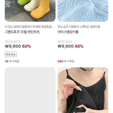
비 오는 날에도 발끝까지 귀여워! 동글동글한 매력의 미들 레인부츠!
닿는 순간 시원함이 느껴지는 냉감이불
그랜드포즈 미들 레인부츠
아이스냉감이불
₩24,900
₩18,900
₩9,900
60%
₩9,900
48%
빠른배송
18
개 구매중
380
개 구매중