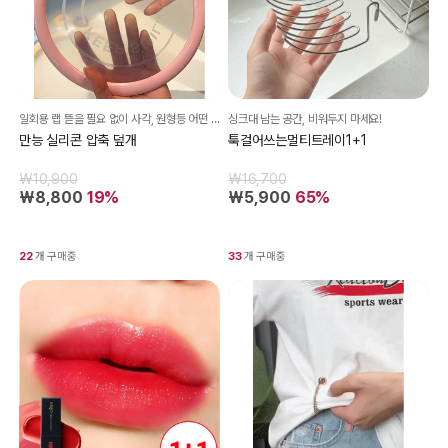
일회용 랩 뜯을 필요 없이 사각, 원형등 어떤 모양의 그릇, 냄비 등에 압축가능해요!
싱크대 남는 공간, 비워두지 마세요!
만능 실리콘 압축 덮개
툭걸어쓰는멀티트레이1+1
₩10,900
₩16,700
₩8,800
19%
₩5,900
65%
22
개 구매중
33
개 구매중