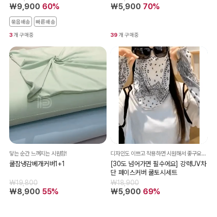
₩9,900
60%
₩5,900
70%
묶음배송
빠른배송
3
개 구매중
39
개 구매중
닿는 순간 느껴지는 시원함!
디자인도 이쁘고 착용하면 시원해서 좋구요~~ 얼굴 탈 걱정도 훨씬 덜 하구요 ^^
쿨잠냉감베개커버1+1
[30도 넘어가면 필수에요] 강력UV차
단 페이스커버 쿨토시세트
₩19,800
₩18,900
₩8,900
55%
₩5,900
69%