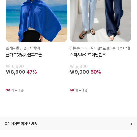
뜨거운 햇빛, 덮어서 차단!
입는 순간 다리 길이 2m로 보이는 마법 데님!
쿨가드햇빚차단후드숄
스티치와이드데님팬츠
₩16,900
₩19,800
₩8,900
47%
₩9,900
50%
30
개 구매중
58
개 구매중
클릭메이트 라이브 방송