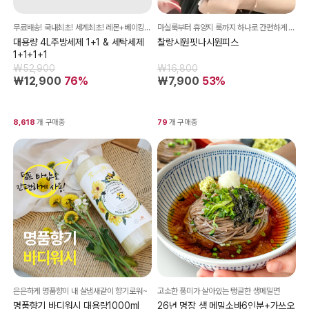
무료배송! 국내최초! 세계최초! 레몬+베이킹소다+식초 / 1만원대 창고 방출!!
마실룩부터 휴양지 룩까지 하나로 간편하게 완성되는 원피스
대용량 4L주방세제 1+1 & 세탁세제
찰랑시원핏나시원피스
1+1+1+1
₩52,900
₩16,800
₩12,900
76%
₩7,900
53%
8,618
개 구매중
79
개 구매중
은은하게 명품향이 내 살냄새같이 향기로워~
고소한 풍미가 살아있는 탱글한 생메밀면
명품향기 바디워시 대용량1000ml
26년 명장 생 메밀소바6인분+가쓰오