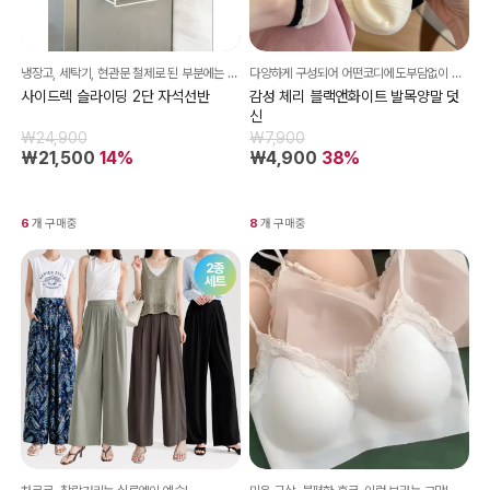
냉장고, 세탁기, 현관문 철제로 된 부분에는 자석으로 착! 무타공으로 1초만에 설치 가능!!
다양하게 구성되어 어떤코디에도부담없이 매치하기 좋아요:)
사이드렉 슬라이딩 2단 자석선반
감성 체리 블랙앤화이트 발목양말 덧
신
₩24,900
₩7,900
₩21,500
14%
₩4,900
38%
6
개 구매중
8
개 구매중