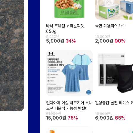
바삭 프레첼 버터갈릭맛
국민 미용티슈 1+1
650g
8,900원
19,900원
5,900원
34%
2,000원
90%
언더아머 여성 히트기어 스레
일상공감 쿨편 페이스 
드본 키홀백 기능성 반팔티
61,000원
19,900원
15,000원
75%
6,900원
65%