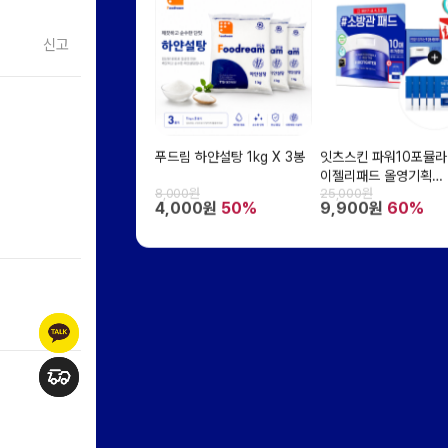
신고
푸드림 하얀설탕 1kg X 3봉
잇츠스킨 파워10포뮬라
이젤리패드 올영기획
8,000원
25,000원
70EA+젤리패드 10EA
4,000원
50%
9,900원
60%