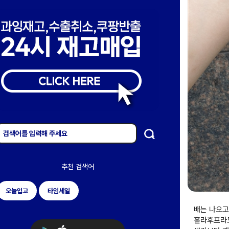
추천 검색어
오늘입고
타임세일
배는 나오고
훌라후프라도