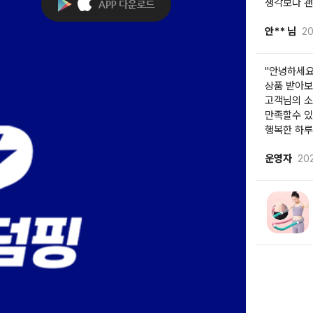
생각보다 괜
안** 님
20
"안녕하세요
상품 받아보
고객님의 소
만족할수 있
행복한 하루
운영자
20