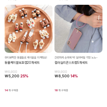
큐티뽀짝한 동물들로 케이블을 지켜줘요!
간편하게 손목에 딱! 잃어버릴 걱정 노노~
동물케이블보호캡20개세트
컬러실리콘스트랩5개세트
₩6,900
₩9,900
₩5,200
25%
₩8,500
14%
14
개 구매중
18
개 구매중