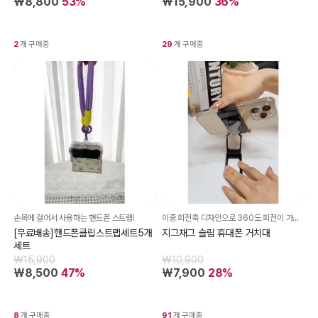
₩8,800
53%
₩15,900
36%
2
개 구매중
29
개 구매중
손목에 걸어서 사용하는 핸드폰 스트랩!
이중 회전축 디자인으로 360도 회전이 가능해 사용자가 원하는 각도와 높낮이에 맞춰 이리저리 돌리고, 접었다 폈다가 다양한 각도조절 기능!
[무료배송]핸드폰클립스트랩세트5개
지그재그 슬림 휴대폰 거치대
세트
₩15,900
₩10,900
₩8,500
47%
₩7,900
28%
8
개 구매중
91
개 구매중