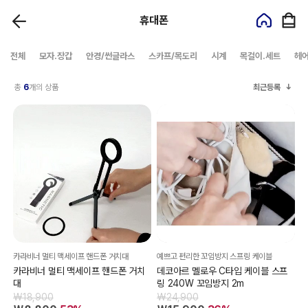
휴대폰
전체
모자.장갑
안경/썬글라스
스카프/목도리
시계
목걸이.세트
헤
총
6
개의 상품
최근등록
카라비너 멀티 맥세이프 핸드폰 거치대
예쁘고 편리한 꼬임방지 스프링 케이블
카라비너 멀티 맥세이프 핸드폰 거치
데코아르 멜로우 C타입 케이블 스프
대
링 240W 꼬임방지 2m
₩18,900
₩24,900