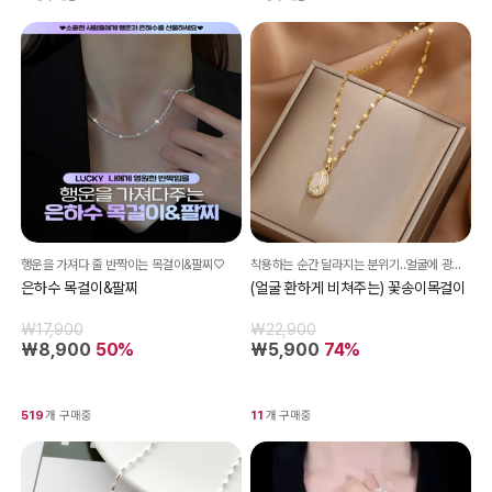
행운을 가져다 줄 반짝이는 목걸이&팔찌♡
착용하는 순간 달라지는 분위기..얼굴에 광채가..!!
은하수 목걸이&팔찌
(얼굴 환하게 비쳐주는) 꽃송이목걸이
₩17,900
₩22,900
₩8,900
50%
₩5,900
74%
519
개 구매중
11
개 구매중