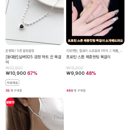
온평화 / 5층 블링블링
지방컷팅, 칼로리 소모효과 1위의 그 제품,,게다가 예쁘기까지^^
[동대문]실버925 검정 하트 은 목걸
프로틴 스톤 체중컷팅 목걸이
이
₩32,900
₩18,900
₩10,900
67%
₩9,900
48%
무료배송
35
개 구매중
490
개 구매중