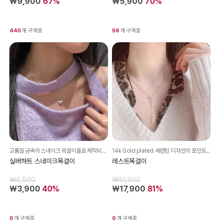
₩9,900
67%
₩5,900
70%
440
개 구매중
59
개 구매중
고품질 금속의 스네이크 목걸이줄로 제작되었으며 실버하트모양의 디테일이 돋보인답니다~♡
14k Gold plated 세련된 디자인의 포인트 목걸이
실버하트 스네이크목걸이
레스트목걸이
₩6,500
₩91,900
₩3,900
40%
₩17,900
81%
0
개 구매중
0
개 구매중