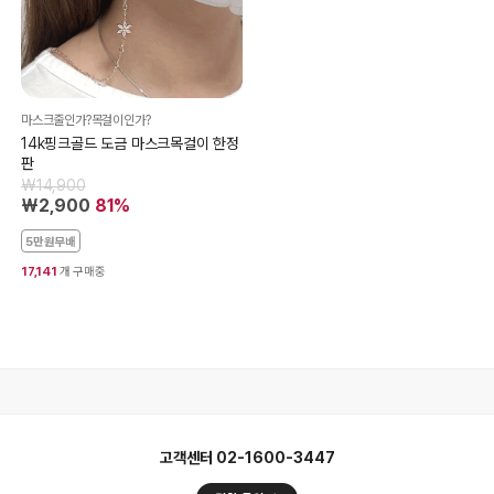
마스크줄인가?목걸이인가?
14k핑크골드 도금 마스크목걸이 한정
판
₩14,900
₩2,900
81%
5만원무배
17,141
개 구매중
클릭메이트 라이브 방송
고객센터 02-1600-3447