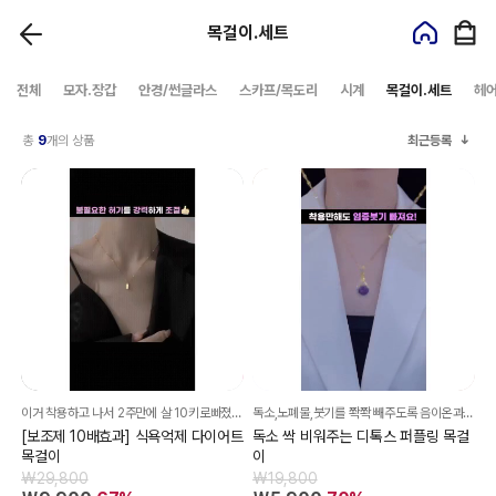
목걸이.세트
전체
모자.장갑
안경/썬글라스
스카프/목도리
시계
목걸이.세트
헤
총
9
개의 상품
최근등록
이거 착용하고 나서 2주만에 살 10키로빠졌어요..ㅋㅋ 한 평생 다이어트를 달고 살았는데 이렇게 간단하게 빼지다니..
독소,노폐물,붓기를 쫙쫙 빼주도록 음이온과 미세자기장을 전달해준다니까~
[보조제 10배효과] 식욕억제 다이어트
독소 싹 비워주는 디톡스 퍼플링 목걸
목걸이
이
₩29,800
₩19,800