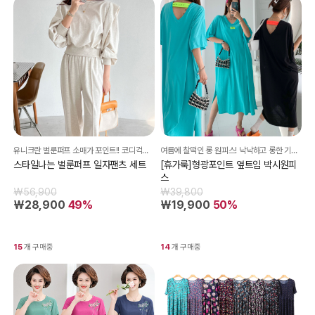
유니크란 벌룬퍼프 소매가 포인트!! 코디걱정 없는 세트상품~ 입는 순간 스타일리시~!!
여름에 찰떡인 롱 원피스! 낙낙하고 롱한 기장감으로 편안하게 즐겨보세요!
스타일나는 벌룬퍼프 일자팬츠 세트
[휴가룩]형광포인트 옆트임 박시원피
스
₩56,900
₩39,800
₩28,900
49%
₩19,900
50%
15
개 구매중
14
개 구매중