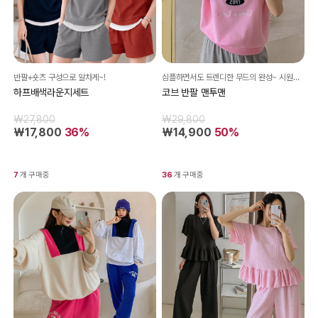
반팔+숏츠 구성으로 알차게~!
심플하면서도 트렌디한 무드의 완성~ 시원한 반팔 맨투맨!
하프배색라운지세트
코브 반팔 맨투맨
₩27,800
₩29,800
₩17,800
36%
₩14,900
50%
7
개 구매중
36
개 구매중