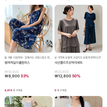
올 여름 시원하게~ 집에서도 사랑스럽고 편하게 입자구요~ 까실까실 너무 시원해!
요 가격에 요렇게 고급지고 요렇게 편하다고?
썸머까실이쿨원피스
사선플리츠상하의세트
₩18,900
₩25,800
₩8,900
53%
₩12,800
50%
6,814
개 구매중
0
개 구매중