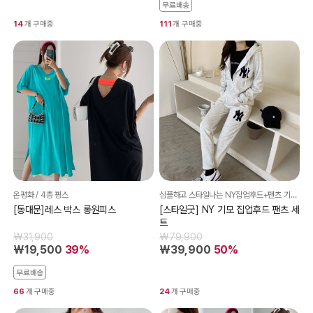
무료배송
14
개 구매중
111
개 구매중
온평화 / 4층 핑스
심플하고 스타일나는 NY집업후드+팬츠 기모 세트~ 활용도 만점! 착한가격으로 만나보세요~
[동대문]레스 박스 롱원피스
[스타일굿] NY 기모 집업후드 팬츠 세
트
₩31,900
₩79,900
₩19,500
39%
₩39,900
50%
무료배송
66
개 구매중
24
개 구매중