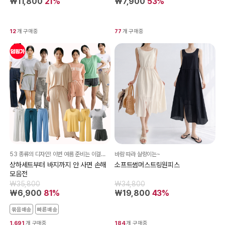
₩11,800
21%
₩7,900
53%
12
개 구매중
77
개 구매중
53 종류의 디자인! 이번 여름 준비는 이걸로 끝내셔요^^
바람 따라 살랑이는~
상하세트부터 바지까지 안 사면 손해
소프트썸머스트링원피스
모음전
₩35,800
₩34,800
₩6,900
81%
₩19,800
43%
묶음배송
빠른배송
1,691
개 구매중
184
개 구매중