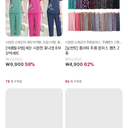
시원한 소재감의 세트아이템! 고급스러운 꽃나염까지! 소장가치 200%!!
시원한 소재감의 주름원피스, 주름팬츠 2종! 더운 여름 시원하게 즐기기 좋은 아이템!
[여름필수템]세상 시원한 꽃나염 8부
[날씬핏] 플라워 주름 원피스 팬츠 2
상하세트
종
₩23,900
₩12,900
₩9,900
59%
₩4,900
62%
78
개 구매중
85
개 구매중