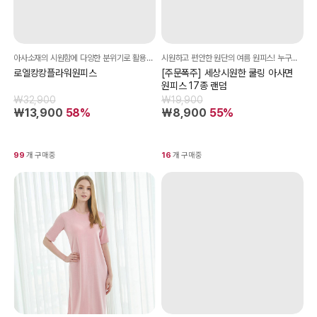
아사소재의 시원함에 다양한 분위기로 활용가능한~
시원하고 편안한 원단의 여름 원피스! 누구가 예쁘게 착용이 가능한 낙낙한 품^^
로엘캉캉플라워원피스
[주문폭주] 세상시원한 쿨링 아사면
원피스 17종 랜덤
₩32,900
₩19,900
₩13,900
58%
₩8,900
55%
99
개 구매중
16
개 구매중