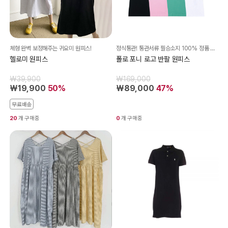
체형 완벽 보정해주는 귀요미 원피스!
정식통관! 통관서류 필승소지 100% 정품 병행 수입 정품
헬로미 원피스
폴로 포니 로고 반팔 원피스
₩39,900
₩169,000
₩19,900
50%
₩89,000
47%
무료배송
20
개 구매중
0
개 구매중