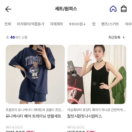
세트/원피스
전체
비치웨어/여름휴가
자체제작
9900원↓
탑
팬츠/스커트
아우
총
46
개의 상품
최근등록
프론트의 유니버시티 레터링과 곰돌이 프린팅이 더해져 꾸민 듯 안 꾸민 듯한 스트릿 감성을 연출해줘요^^
마실룩부터 휴양지 룩까지 하나로 간편하게 완성되는 원피스
유니버시티 베어 트레이닝 반팔세트
찰랑시원핏나시원피스
₩14,900
₩16,800