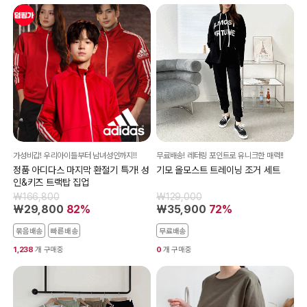
가성비갑! 우리아이들부터 남녀성인까지!!
무료배송! 레터링 포인트로 유니크한 매력!!
정품 아디다스 마지막 환절기 특가! 성
기모 올모스트 트레이닝 조거 세트
인&키즈 트랙탑 집업
₩166,800
₩129,000
₩29,800
82%
₩35,900
72%
묶음배송
빠른배송
무료배송
1,238
개 구매중
0
개 구매중