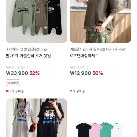
소매픽1위 선정! 한정수량 오픈!
여름철 시원하게! 실속있는 티+바지 세트!!
판매1위 아틀랜틱 조거 셋업
로즈면마상하세트
₩69,900
₩29,000
₩33,900
52%
₩12,900
56%
무료배송
88
개 구매중
2
개 구매중