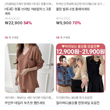
(무료배송)3개가 한세트! HEAD 정품 브라탑 여성원피스 3종 세트!
뛰어난 신축성에 포근한 부드러움으로 입기 좋은
HEAD 정품 브라탑 여성원피스 3종
꿀잠 발포나염 홈웨어세트
세트
₩49,800
₩19,900
₩22,900
54%
₩5,900
70%
15
개 구매중
19
개 구매중
여리여리~ 해보이는 세트 아이템! 데일리룩, 홈웨어룩, 산책룩등 활용도 good~!!
미리준비하는 봄상품 특가 모음전!
꾸안꾸 데일리 부츠컷 팬츠세트
얼리버드)봄상품 한정세일 모음전