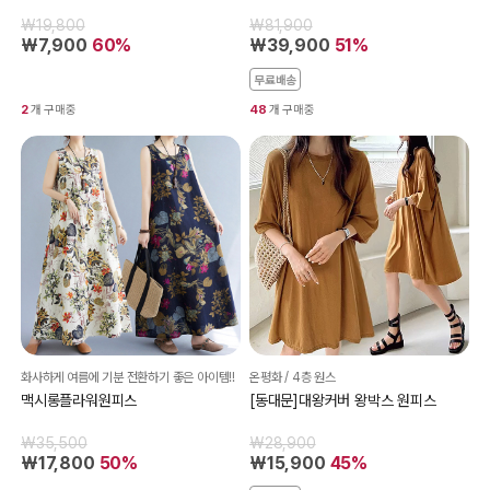
₩19,800
₩81,900
₩7,900
60%
₩39,900
51%
무료배송
2
개 구매중
48
개 구매중
화사하게 여름에 기분 전환하기 좋은 아이템!!
온평화 / 4층 원스
맥시롱플라워원피스
[동대문]대왕커버 왕박스 원피스
₩35,500
₩28,900
₩17,800
50%
₩15,900
45%