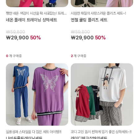
쨍한 네온 색감이 시선을 확 사로잡는! 트레이닝복 세트~!
시원한 재질의 사랑스러운 플리츠 세트~!
네온 플레이 트레이닝 상하세트
엔젤 쿨링 플리츠 세트
₩59,800
₩59,800
₩29,900
50%
₩29,900
50%
0
개 구매중
2
개 구매중
실용성과 스타일을 다 잡은 세트 아이템!!!
코디 고민 없이 편하게 입기 좋은 상하세트~!!
나비두줄트레이닝세트
레이디체크상하의세트