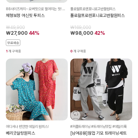
88사이즈까지~ 오버핏으로 떨어지는 핏! 데일리로 입게될 상하세트!
폴로랄프로렌포니로고반팔원피스
체형보정 여신핏 투피스
폴로랄프로렌포니로고반팔원피스
₩49,900
₩169,000
₩27,900
44%
₩98,000
42%
무료배송
1
개 구매중
0
개 구매중
어디서나 편안한 데일리 원피스!
#커플트레이닝 #트레이닝맛집 #데일리룩
베리굿살랑원피스
[남여공용]웜업 기모 트레이닝세트