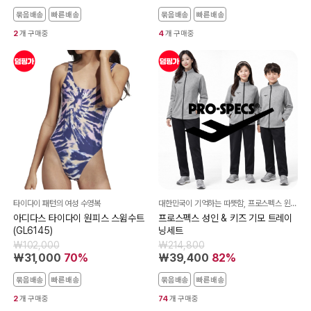
묶음배송
빠른배송
묶음배송
빠른배송
2
개 구매중
4
개 구매중
타이다이 패턴의 여성 수영복
대한민국이 기억하는 따뜻함, 프로스펙스 윈터 트레이닝
아디다스 타이다이 원피스 스윔수트
프로스펙스 성인 & 키즈 기모 트레이
(GL6145)
닝세트
₩102,000
₩214,800
₩31,000
70%
₩39,400
82%
묶음배송
빠른배송
묶음배송
빠른배송
2
개 구매중
74
개 구매중