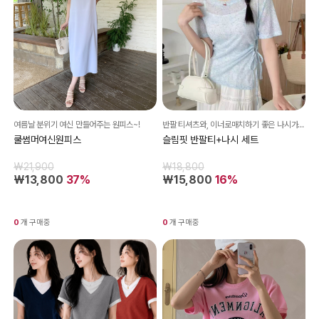
여름날 분위기 여신 만들어주는 원피스~!
반팔 티셔츠와, 이너로매치하기 좋은 나시가 함께 구성되어 레이어드 스타일을 간편하게 완성할 수 있어요!
쿨썸머여신원피스
슬림핏 반팔티+나시 세트
₩21,900
₩18,800
₩13,800
37%
₩15,800
16%
0
개 구매중
0
개 구매중