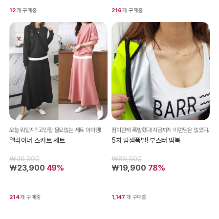
12
개 구매중
216
개 구매중
오늘 뭐입지? 고민할 필요없는 세트 아이템!
땀이란게 폭발했다!지금까지 이런땀은 없었다.
엘라이너 스커트 세트
5차 땀샘폭발! 부스터 땀복
₩46,900
₩89,900
₩23,900
49%
₩19,900
78%
214
개 구매중
1,147
개 구매중