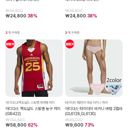
₩39,800
₩39,800
₩24,800
38%
₩24,800
38%
2
개 구매중
3
개 구매중
아디다스X맥도날드 스윙맨 레어템 저지
타이다이 패턴의 여성 비키니 하의
아디다스 맥도날드 스윙맨 농구 저지
아디다스 타이다이 비키니 바텀 2컬러
(GI9422)
(GL6128,GL6130)
₩154,800
₩36,000
₩58,800
62%
₩9,600
73%