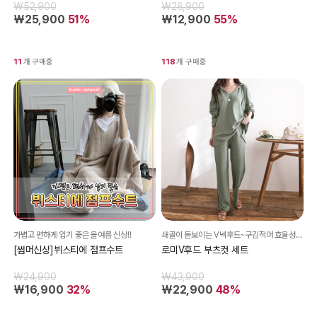
₩52,900
₩28,900
₩25,900
51%
₩12,900
55%
11
개 구매중
118
개 구매중
가볍고 편하게 입기 좋은 올여름 신상!!
쇄골이 돋보이는 V넥후드~구김적어 효율성&가성비갑 세트아이템
[썸머신상]뷔스티에 점프수트
로미V후드 부츠컷 세트
₩24,900
₩43,900
₩16,900
32%
₩22,900
48%