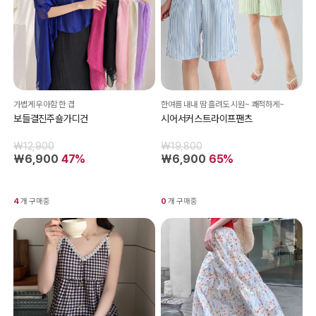
가볍게 우아함 한 겹
한여름 내내 땀 흘려도 시원~ 쾌적하게~
보들결진주숄가디건
시어서커스트라이프팬츠
₩12,900
₩19,800
₩6,900
47%
₩6,900
65%
4
개 구매중
0
개 구매중