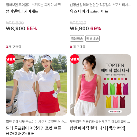
입어보면 우아함이 느껴지는 파자마 세트!
선명한 컬러와 편안한 착용감의 스포츠 티셔츠!
썸머앤틱파자마세트
유스 나이키 스트라이프
₩19,800
₩19,120
₩8,900
55%
₩5,900
69%
묶음배송
빠른배송
3
개 구매중
0
개 구매중
필드 위에서도 돋보이는 세련된 퍼포먼스 스커트!
부드러운 착용감과 슬림핏으로 데일리룩에 활용하기 좋은 컬러 베이직 나시
휠라 골프웨어 에임라인 포켓 큐롯
탑텐 베이직 컬러 나시 [색상 랜덤]
FG2CUE2200F