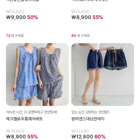
₩19,800
₩19,800
₩9,900
50%
₩8,900
55%
72
개 구매중
80
개 구매중
아늑한 시간, 더 로맨틱하고 편안하게!
입는 순간 감탄하는 편안함!!
체크멜로우홈웨어세트
썸머센스데님반바지
₩19,800
₩31,890
₩8,900
55%
₩12,800
60%