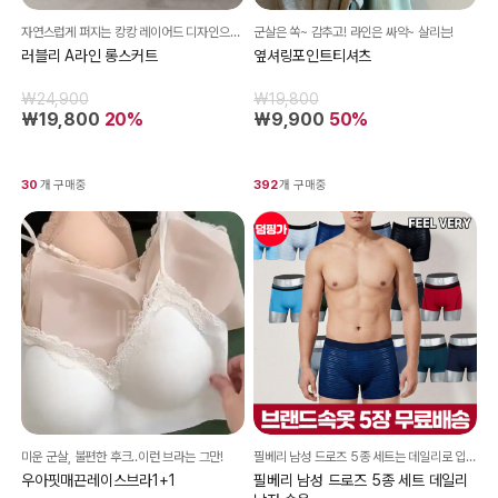
자연스럽게 퍼지는 캉캉 레이어드 디자인으로 러블리한 실루엣
군살은 쏙~ 감추고! 라인은 싸악~ 살리는!
러블리 A라인 롱스커트
옆셔링포인트티셔츠
₩24,900
₩19,800
₩19,800
20%
₩9,900
50%
30
개 구매중
392
개 구매중
미운 군살, 불편한 후크..이런 브라는 그만!
필베리 남성 드로즈 5종 세트는 데일리로 입기 좋은 편안한 착용감의 실속형 남자 속옷 세트입니다.
우아핏매끈레이스브라1+1
필베리 남성 드로즈 5종 세트 데일리