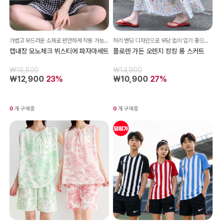
가볍고 부드러운 소재로 편안하게 착용 가능하며, 여유로운 핏으로 홈웨어는 물론 여름 잠옷으로 활용하기 좋아요.
허리 밴딩 디자인으로 부담 없이 입기 좋으며, 심플한 티셔츠나 니트와 매치해도 감성적인 데일리룩이 완성돼요^^
캡내장 모노체크 뷔스티에 파자마세트
플로렌 가든 오렌지 캉캉 롱 스커트
₩16,800
₩14,900
₩12,900
23%
₩10,900
27%
0
개 구매중
0
개 구매중