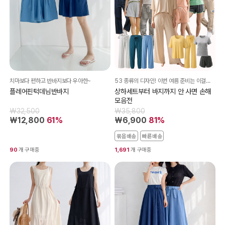
치마보다 편하고 반바지보다 우아한~
53 종류의 디자인! 이번 여름 준비는 이걸로 끝내셔요^^
플레어핀턱데님반바지
상하세트부터 바지까지 안 사면 손해
모음전
₩32,500
₩35,800
₩12,800
61%
₩6,900
81%
묶음배송
빠른배송
90
개 구매중
1,691
개 구매중