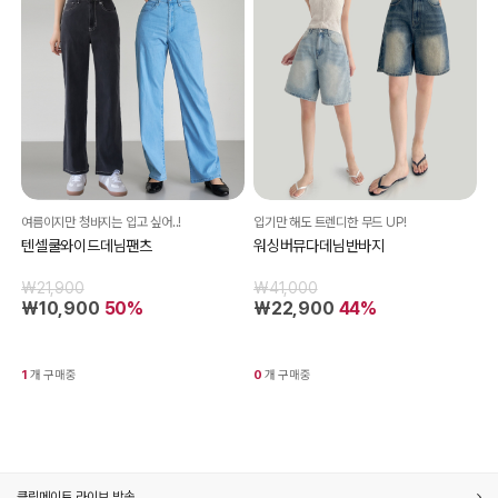
여름이지만 청바지는 입고 싶어..!
입기만 해도 트렌디한 무드 UP!
텐셀쿨와이드데님팬츠
워싱버뮤다데님반바지
₩21,900
₩41,000
₩10,900
50%
₩22,900
44%
1
개 구매중
0
개 구매중
클릭메이트 라이브 방송