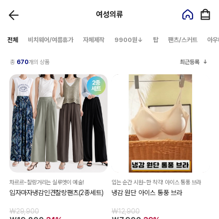
여성의류
전체
비치웨어/여름휴가
자체제작
9900원↓
탑
팬츠/스커트
아우
총
670
개의 상품
최근등록
차르르~찰랑거리는 실루엣이 예술!
입는 순간 시원~한 착각! 아이스 통풍 브라
입자마자냉감인견찰랑팬츠(2종세트)
냉감 원단 아이스 통풍 브라
₩29,900
₩12,900