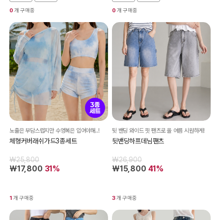
0
개 구매중
0
개 구매중
노출은 부담스럽지만 수영복은 입어야해..!
뒷 밴딩 와이드 핏 팬츠로 올 여름 시원하게!
체형커버래쉬가드3종세트
뒷밴딩하프데님팬츠
₩25,800
₩26,900
₩17,800
31%
₩15,800
41%
1
개 구매중
3
개 구매중