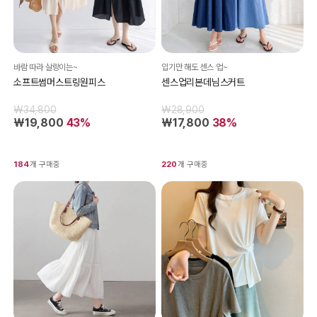
바람 따라 살랑이는~
입기만 해도 센스 업~
소프트썸머스트링원피스
센스업리본데님스커트
₩34,800
₩28,900
₩19,800
43%
₩17,800
38%
184
개 구매중
220
개 구매중