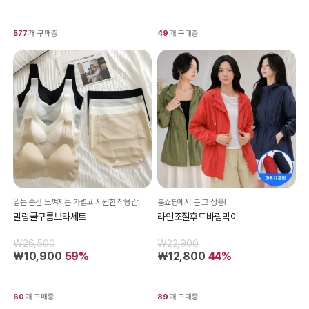
577
개 구매중
49
개 구매중
입는 순간 느껴지는 가볍고 시원한 착용감!
홈쇼핑에서 본 그 상품!
말랑쿨구름브라세트
라인조절후드바람막이
₩26,500
₩22,900
₩10,900
59%
₩12,800
44%
60
개 구매중
89
개 구매중