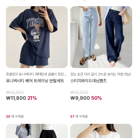
프론트의 유니버시티 레터링과 곰돌이 프린팅이 더해져 꾸민 듯 안 꾸민 듯한 스트릿 감성을 연출해줘요^^
입는 순간 다리 길이 2m로 보이는 마법 데님!
유니버시티 베어 트레이닝 반팔세트
스티치와이드데님팬츠
₩14,900
₩19,800
₩11,800
21%
₩9,900
50%
20
개 구매중
57
개 구매중