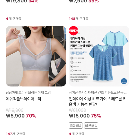
₩19,800
34%
₩7,900
39%
4
개 구매중
148
개 구매중
답답하게 조이던 브라는 이제 그만!
뛰어난 통기성과 빠른 건조 기능으로 운동 내내 쾌적한 언더아머 히트기어 기능성 반팔티
메쉬착붙노와이어브라
언더아머 여성 히트기어 스레드본 키
홀백 기능성 반팔티
₩19,800
₩61,000
₩5,900
70%
₩15,000
75%
묶음배송
빠른배송
147
개 구매중
4
개 구매중