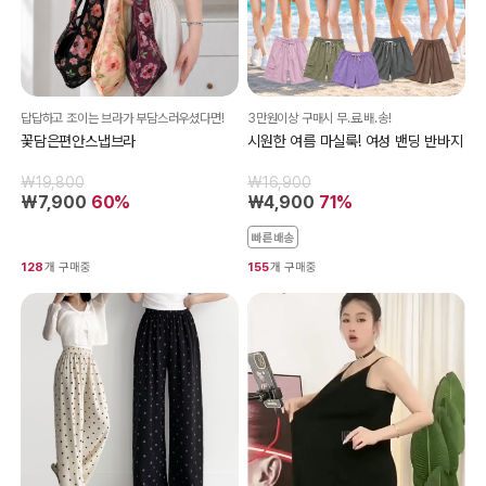
답답하고 조이는 브라가 부담스러우셨다면!
3만원이상 구매시 무.료.배.송!
꽃담은편안스냅브라
시원한 여름 마실룩! 여성 밴딩 반바지
₩19,800
₩16,900
₩7,900
60%
₩4,900
71%
빠른배송
128
개 구매중
155
개 구매중