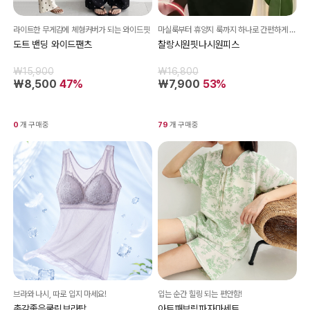
라이트한 무게감에 체형커버가 되는 와이드핏
마실룩부터 휴양지 룩까지 하나로 간편하게 완성되는 원피스
도트 밴딩 와이드팬츠
찰랑시원핏나시원피스
₩15,900
₩16,800
₩8,500
47%
₩7,900
53%
0
개 구매중
79
개 구매중
브라와 나시, 따로 입지 마세요!
입는 순간 힐링 되는 편안함!
촉감좋은쿨링브라탑
아트패브릭파자마세트