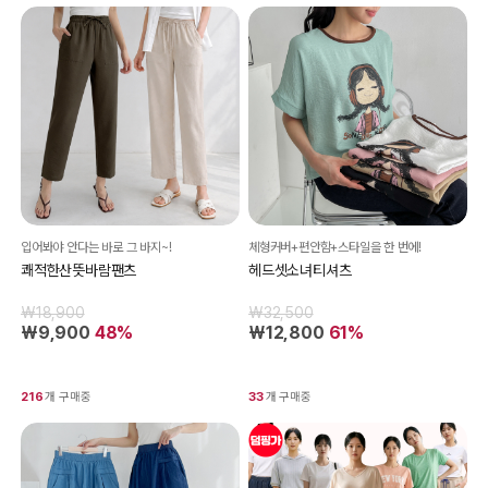
입어봐야 안다는 바로 그 바지~!
체형커버+편안함+스타일을 한 번에!
쾌적한산뜻바람팬츠
헤드셋소녀티셔츠
₩18,900
₩32,500
₩9,900
48%
₩12,800
61%
216
개 구매중
33
개 구매중