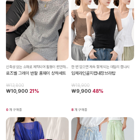
신축성 있는 소재로 제작되어 활동이 편안하며, 반팔 티셔츠와 밴딩팬츠 구성으로 부담없이 착용하기 좋아요.
한 번 입으면 계속 찾게 되는 데일리 캡나시
로즈벨 그레이 반팔 홈웨이 상하세트
입체라인골지캡내장브라탑
₩13,800
₩18,900
₩10,900
21%
₩9,900
48%
0
개 구매중
8
개 구매중