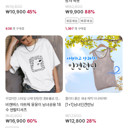
남자 속옷
₩19,800
₩82,800
₩10,900
45%
₩9,900
88%
묶음배송
빠른배송
638
개 구매중
1,397
개 구매중
귀엽지만 스타일 나게! 탄탄한 혼용률로 만들어진 프리미엄 티셔츠
퀄리티 좋은 국내 제작 이너웨어!!!
비캔버스 아트웍 뭉뭉이 남녀공용 18
[1+1]남녀인견런닝
수 반팔티셔츠
₩41,900
₩17,900
₩16,900
60%
₩12,800
28%