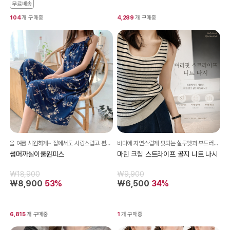
무료배송
104
개 구매중
4,289
개 구매중
올 여름 시원하게~ 집에서도 사랑스럽고 편하게 입자구요~ 까실까실 너무 시원해!
바디에 자연스럽게 핏되는 실루엣과 부드러운 골지 짜임이 여리한 분위기를 연출해줍니다:)
썸머까실이쿨원피스
마린 크림 스트라이프 골지 니트 나시
₩18,900
₩9,900
₩8,900
53%
₩6,500
34%
6,815
개 구매중
1
개 구매중