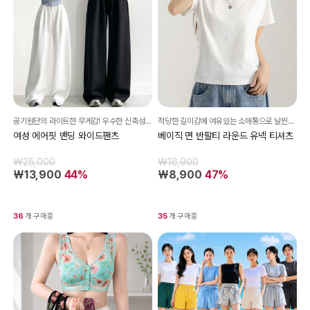
공기원단의 라이트한 무게감! 우수한 신축성으로 편안한 착용감!
적당한 길이감에 여유있는 소매통으로 날씬핏OK!
여성 에어핏 밴딩 와이드팬츠
베이직 면 반팔티 라운드 유넥 티셔츠
₩25,000
₩16,900
₩13,900
44%
₩8,900
47%
36
개 구매중
35
개 구매중