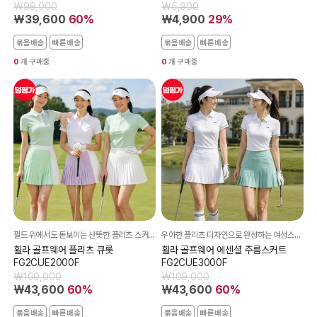
₩99,000
₩6,900
₩39,600
60%
₩4,900
29%
묶음배송
빠른배송
묶음배송
빠른배송
0
개 구매중
0
개 구매중
필드 위에서도 돋보이는 산뜻한 플리츠 스커트!
우아한 플리츠 디자인으로 완성하는 여성스러운 골프룩!
휠라 골프웨어 플리츠 큐롯
휠라 골프웨어 에센셜 주름스커트
FG2CUE2000F
FG2CUE3000F
₩109,000
₩109,000
₩43,600
60%
₩43,600
60%
묶음배송
빠른배송
묶음배송
빠른배송